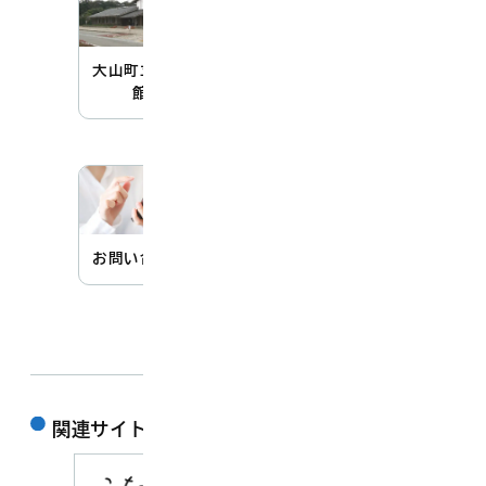
大山町立図書
公民館
館
お問い合わせ
関連サイト