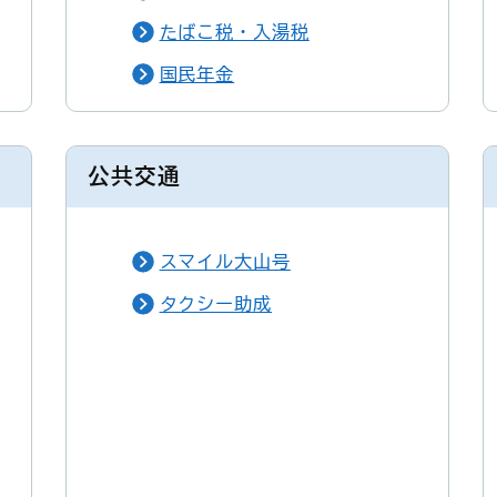
たばこ税・入湯税
国民年金
公共交通
スマイル大山号
タクシー助成