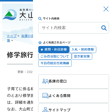
さがす
Languag
メニュー
e
サイト内検索
トップに戻る
日本語
トップ
>
各課の窓口
>
こども課・こども家庭センター
>
子育て支
援
>
よく利用されるページ
English
暮らしの手続き
健康・福祉
夜間・休日診療
入札・契約情報
修学旅行費の助成
ごみの分別について
空き家対策
한국어
今日の防災行政無線
更新：2026年03月06日
担当：
こども課・こども家庭センター
子育て・教育
防災・安全
各課の窓口
简体汉语
子育てに係る経済的負担軽減のため、令和4年度から下記
のとおり修学旅行費の助成を行っています。該当する方
よくある質問
繁體漢語
は、詳細を通知しますので内容をご確認ください。
町政
産業・観光・文
化
なお、大山町立小中学校に在籍する児童・生徒の保護者
サイトマップ