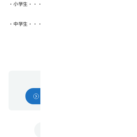
・小学生・・・参加児童一人あたり 20,000円
・中学生・・・参加生徒一人あたり 50,000円
お問い合わせ先
こども課・こども家庭センター
トップに戻る