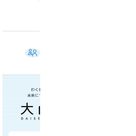
ご相談窓口 一覧
よくある質問
各課の業務案内・連絡先
わくわく楽しい
未来につながるまち