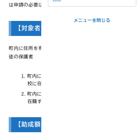
は申請の必要はありません。
メニューを閉じる
メニューを閉じる
【対象者】
ライフシーンか
事業者の方
ら
町内に住所を有し、次の(1)または(2)に該当する児童・生
徒の保護者
各課の窓口
町内に住所を有し、町外の小中学校、特別支援学
校に在籍する児童・生徒
メニューを閉じる
町内に住所を有し、寺子屋、フリースクール等に
在籍する児童・生徒
【助成額（上限）】