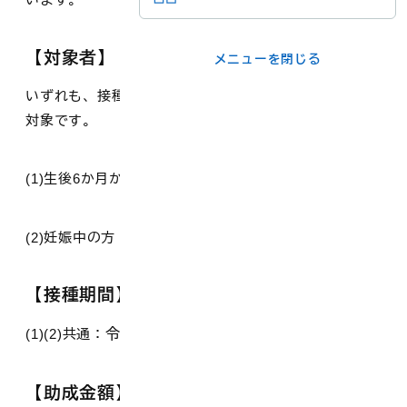
メニューを閉じる
【対象者】
メニューを閉じる
ライフシーンか
事業者の方
いずれも、接種時において大山町に住民登録のある方が
ら
対象です。
各課の窓口
(1)生後6か月から18歳（高校3年生相当年齢）まで
(2)妊娠中の方
メニューを閉じる
【接種期間】
令和7年10月1日～令和8年2月末日
(1)(2)共通：
【助成金額】