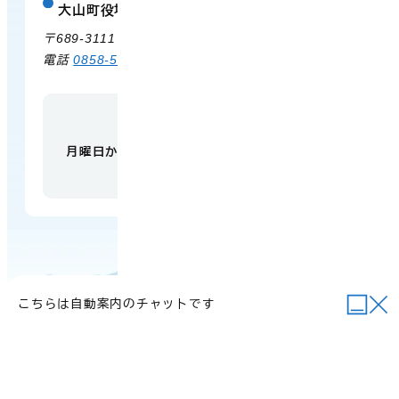
大山町役場 中山支所
庁舎案内
〒689-3111 鳥取県西伯郡大山町赤坂66
電話
0858-58-6111
FAX 0858-58-4024
【開庁時間】
月曜日から金曜日 午前9時から午後5時
（祝日・
年末年始を除く）
こちらは自動案内のチャットです