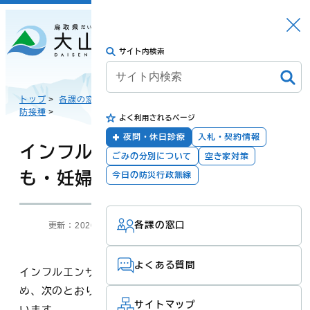
さがす
Languag
メニュー
e
サイト内検索
トップに戻る
日本語
トップ
>
各課の窓口
>
こども課・こども家庭センター
>
こどもの予
防接種
>
よく利用されるページ
English
暮らしの手続き
健康・福祉
夜間・休日診療
入札・契約情報
インフルエンザ予防接種（子ど
ごみの分別について
空き家対策
も・妊婦）費用の助成
한국어
今日の防災行政無線
子育て・教育
防災・安全
各課の窓口
更新：2026年01月16日
担当：
こども課・こども家庭センター
简体汉语
よくある質問
インフルエンザ予防及び子育てに係る経済的支援のた
繁體漢語
町政
産業・観光・文
め、次のとおりインフルエンザ予防接種費用の助成を行
化
サイトマップ
います。