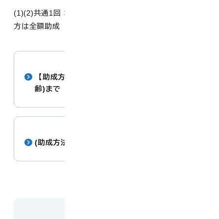
(1)(2)共通1回：あたり2,000円（上限）※生活保護世帯の
方は全額助成
【助成方法】生後6か月から18歳(高校生相当年
齢)まで
(助成方法)妊娠中のかた
お問い合わせ先