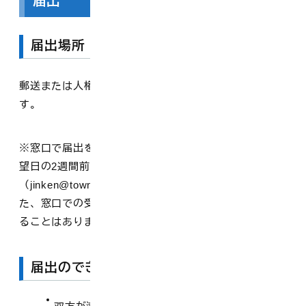
届出
届出場所
郵送または人権交流センターの窓口で届出を受付しま
す。
※窓口で届出をされる場合は予約制となります。届出希
望日の2週間前までに電話かメール
（jinken@town.daisen.lg.jp）で予約をお願いします。ま
た、窓口での受付は別室で行いますので、第3者に見られ
ることはありません。
届出のできる人