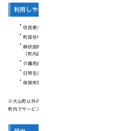
利用しやすくなる制度
住民票へ「縁故者」と記載できる
町営住宅への入居申込み、同居申請
病状説明や治療方針説明へのパートナーの同席
（町内診療所のみ）
介護用品の給付申請手続き
日常生活用具給付申請の代理手続き
保育所等の利用申請手続き
※大山町以外の自治体で発行された証明書等の提示でも
町内でサービスを利用することができます。