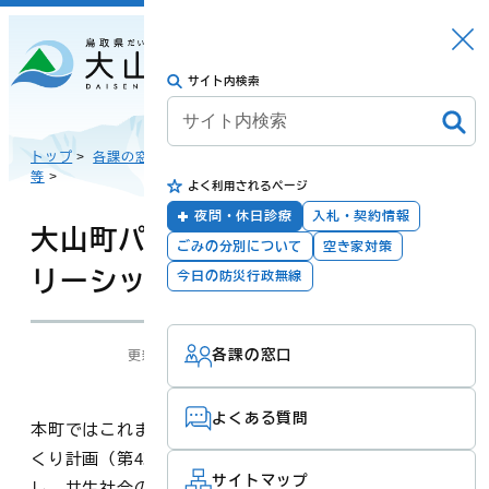
さがす
Languag
メニュー
e
サイト内検索
トップに戻る
日本語
トップ
>
各課の窓口
>
総合福祉課 人権推進室
>
人権に関する計画
等
>
よく利用されるページ
English
暮らしの手続き
健康・福祉
夜間・休日診療
入札・契約情報
大山町パートナーシップ・ファミ
ごみの分別について
空き家対策
リーシップ制度
한국어
今日の防災行政無線
子育て・教育
防災・安全
各課の窓口
更新：2026年03月23日
担当：
総合福祉課 人権推進室
简体汉语
よくある質問
本町ではこれまで「大山町誰もが共同参画できる社会づ
繁體漢語
町政
産業・観光・文
くり計画（第4次大山町男女共同参画プラン）」を策定
化
サイトマップ
し、共生社会の実現に向けて理解を深めるための取り組