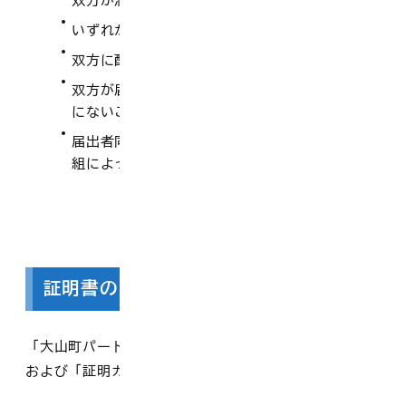
双方が満18歳以上であること
いずれか一方は大山町内に住所を有している人
双方に配偶者（事実婚を含む）がいないこと
双方が届出者以外の人とパートナーシップの関係
にないこと
届出者同士が近親者でないこと（ただし、養子縁
組によって近親者となった者はのぞく）
証明書の交付
「大山町パートナーシップ・ファミリーシップ証明書」
および「証明カード」を交付します。