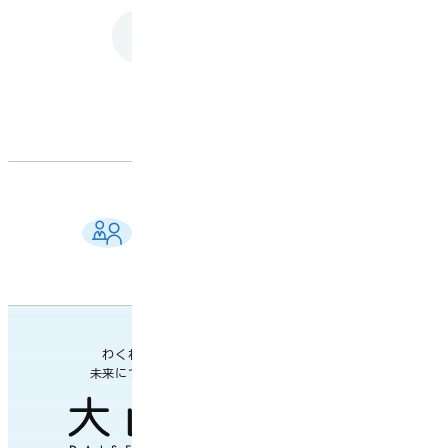
トップに戻る
ご相談窓口 一覧
よくある質問
各課の業務案内・連絡先
わくわく楽しい
未来につながるまち