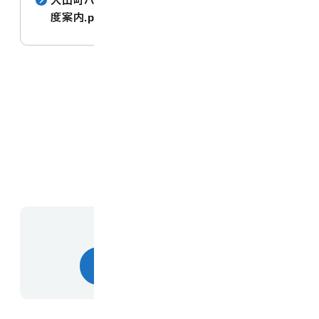
大山町パートナーシップ・ファミリーシップ制
度案内.pdf
[ pdf : 1.0 MB ]
お問い合わせ先
総合福祉課人権推進室