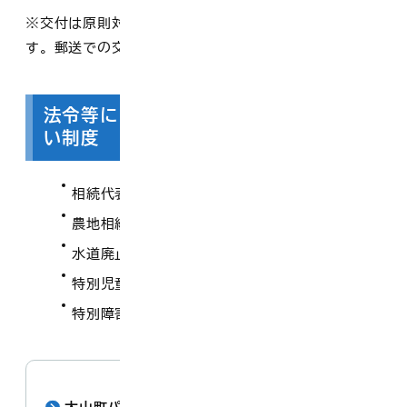
※交付は原則対面で行いますので、事前予約が必要で
す。郵送での交付を希望される方はご相談ください。
法令等により証明を受けても利用できな
い制度
相続代表者指定届出
農地相続に関すること
水道廃止手続き
特別児童扶養手当給付申請
特別障害者手当の受給