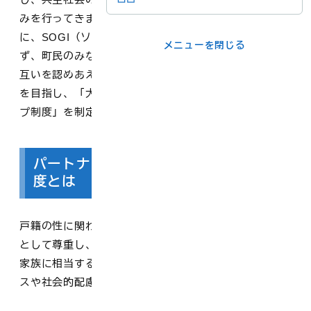
みを行ってきました。この度、この計画に沿って新た
メニューを閉じる
に、SOGI（ソジ：性的指向と性自認の総称）に関わら
メニューを閉じる
ず、町民のみなさま一人ひとりが自分自身を大切にし、
ライフシーンか
事業者の方
互いを認めあえる「自分らしく生きられるまち」の実現
ら
を目指し、「大山町パートナーシップ・ファミリーシッ
プ制度」を制定しました。
各課の窓口
パートナーシップ・ファミリーシップ制
度とは
メニューを閉じる
戸籍の性に関わらず、互いを人生のパートナー又は家族
として尊重し、協力し合う継続的な関係を「婚姻または
家族に相当する関係」と証明することで、公的なサービ
スや社会的配慮が受けやすくなる制度です。