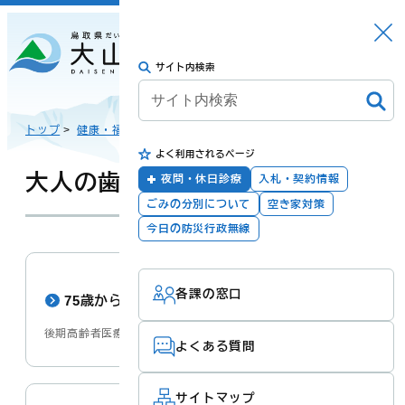
さがす
Languag
メニュー
e
サイト内検索
トップに戻る
日本語
トップ
>
健康・福祉
>
健康
>
よく利用されるページ
English
暮らしの手続き
健康・福祉
大人の歯の健康
夜間・休日診療
入札・契約情報
ごみの分別について
空き家対策
한국어
今日の防災行政無線
子育て・教育
防災・安全
各課の窓口
简体汉语
75歳からの歯科検診
後期高齢者医療歯科健診
よくある質問
繁體漢語
町政
産業・観光・文
化
サイトマップ