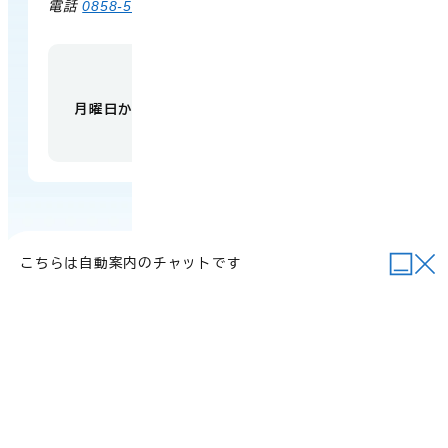
電話
0858-58-6111
FAX 0858-58-4024
【開庁時間】
月曜日から金曜日 午前9時から午後5時
（祝日・
年末年始を除く）
こちらは自動案内のチャットです