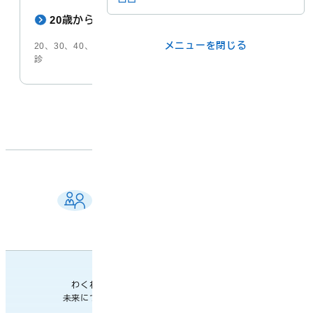
20歳からの大人の歯科検診【ふしめ歯科検診】
メニューを閉じる
メニューを閉じる
20、30、40、50、60、70歳、節目の年齢で受診できる歯科検
診
ライフシーンか
事業者の方
ら
各課の窓口
メニューを閉じる
ご相談窓口 一覧
よくある質問
各課の業務案内・連絡先
わくわく楽しい
未来につながるまち