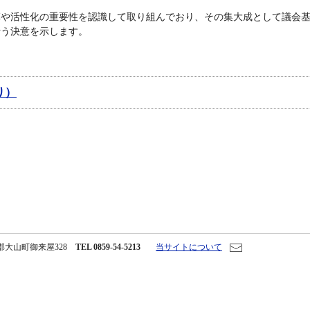
革や活性化の重要性を認識して取り組んでおり、その集大成として議会
行う決意を示します。
り）
西伯郡大山町御来屋328
TEL 0859-54-5213
当サイトについて