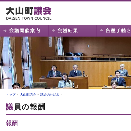
トップ
>
大山町議会
>
議会の仕組み
>
議員の報酬
報酬