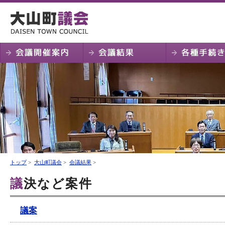
トップ
>
大山町議会
>
会議結果
>
議決など案件
議案